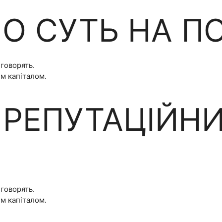
О СУТЬ НА П
 говорять.
им капіталом.
 РЕПУТАЦІЙН
 говорять.
им капіталом.