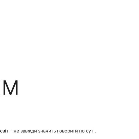
ИМ
віт – не завжди значить говорити по суті.